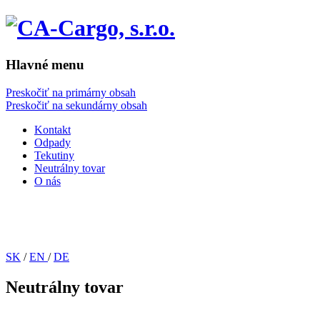
Hlavné menu
Preskočiť na primárny obsah
Preskočiť na sekundárny obsah
Kontakt
Odpady
Tekutiny
Neutrálny tovar
O nás
SK
/
EN
/
DE
Neutrálny tovar