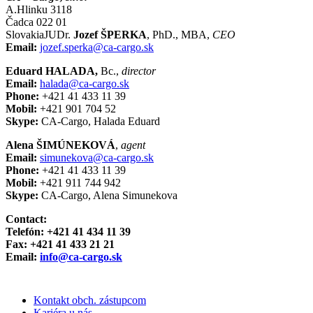
A.Hlinku 3118
Čadca 022 01
SlovakiaJUDr.
Jozef ŠPERKA
, PhD., MBA,
CEO
Email:
jozef.sperka@ca-cargo.sk
Eduard HALADA,
Bc.,
director
Email:
halada@ca-cargo.sk
Phone:
+421 41 433 11 39
Mobil:
+421 901 704 52
Skype:
CA-Cargo, Halada Eduard
Alena ŠIMÚNEKOVÁ
,
agent
Email:
simunekova@ca-cargo.sk
Phone:
+421 41 433 11 39
Mobil:
+421 911 744 942
Skype:
CA-Cargo, Alena Simunekova
Contact:
Telefón: +421 41 434 11 39
Fax: +421 41 433 21 21
Email:
info@ca-cargo.sk
Kontakt obch. zástupcom
Kariéra u nás