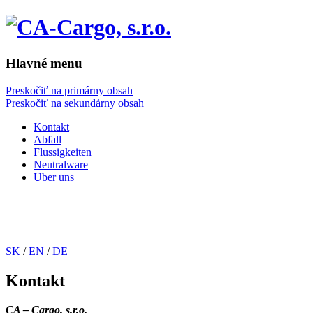
Hlavné menu
Preskočiť na primárny obsah
Preskočiť na sekundárny obsah
Kontakt
Abfall
Flussigkeiten
Neutralware
Uber uns
SK
/
EN
/
DE
Kontakt
CA – Cargo, s.r.o.